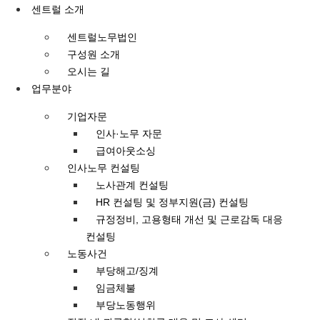
콘텐츠로
센트럴 소개
건너뛰기
센트럴노무법인
구성원 소개
오시는 길
업무분야
기업자문
인사·노무 자문
급여아웃소싱
인사노무 컨설팅
노사관계 컨설팅
HR 컨설팅 및 정부지원(금) 컨설팅
규정정비, 고용형태 개선 및 근로감독 대응
컨설팅
노동사건
부당해고/징계
임금체불
부당노동행위