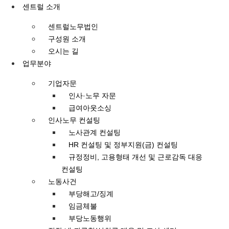
콘텐츠로
센트럴 소개
건너뛰기
센트럴노무법인
구성원 소개
오시는 길
업무분야
기업자문
인사·노무 자문
급여아웃소싱
인사노무 컨설팅
노사관계 컨설팅
HR 컨설팅 및 정부지원(금) 컨설팅
규정정비, 고용형태 개선 및 근로감독 대응
컨설팅
노동사건
부당해고/징계
임금체불
부당노동행위