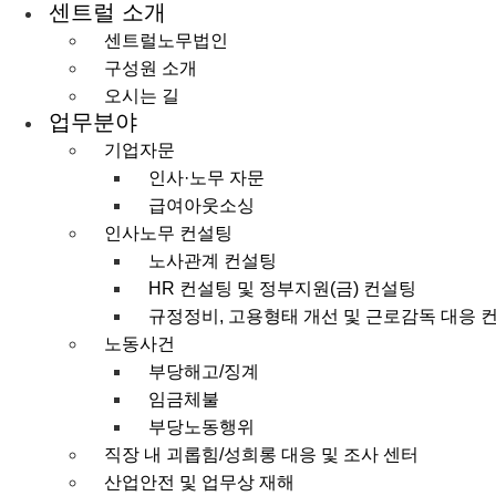
센트럴 소개
콘텐츠로
건너뛰기
센트럴노무법인
구성원 소개
오시는 길
업무분야
기업자문
인사·노무 자문
급여아웃소싱
인사노무 컨설팅
노사관계 컨설팅
HR 컨설팅 및 정부지원(금) 컨설팅
규정정비, 고용형태 개선 및 근로감독 대응 
노동사건
부당해고/징계
임금체불
부당노동행위
직장 내 괴롭힘/성희롱 대응 및 조사 센터
산업안전 및 업무상 재해