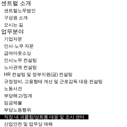
센트럴 소개
콘텐츠로
건너뛰기
센트럴노무법인
구성원 소개
오시는 길
업무분야
기업자문
인사·노무 자문
급여아웃소싱
인사노무 컨설팅
노사관계 컨설팅
HR 컨설팅 및 정부지원(금) 컨설팅
규정정비, 고용형태 개선 및 근로감독 대응 컨설팅
노동사건
부당해고/징계
임금체불
부당노동행위
직장 내 괴롭힘/성희롱 대응 및 조사 센터
산업안전 및 업무상 재해