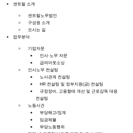
콘텐츠로
센트럴 소개
건너뛰기
센트럴노무법인
구성원 소개
오시는 길
업무분야
기업자문
인사·노무 자문
급여아웃소싱
인사노무 컨설팅
노사관계 컨설팅
HR 컨설팅 및 정부지원(금) 컨설팅
규정정비, 고용형태 개선 및 근로감독 대응
컨설팅
노동사건
부당해고/징계
임금체불
부당노동행위