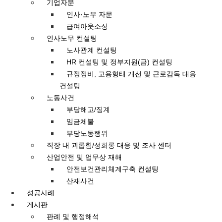
기업자문
인사·노무 자문
급여아웃소싱
인사노무 컨설팅
노사관계 컨설팅
HR 컨설팅 및 정부지원(금) 컨설팅
규정정비, 고용형태 개선 및 근로감독 대응
컨설팅
노동사건
부당해고/징계
임금체불
부당노동행위
직장 내 괴롭힘/성희롱 대응 및 조사 센터
산업안전 및 업무상 재해
안전보건관리체계구축 컨설팅
산재사건
성공사례
게시판
판례 및 행정해석