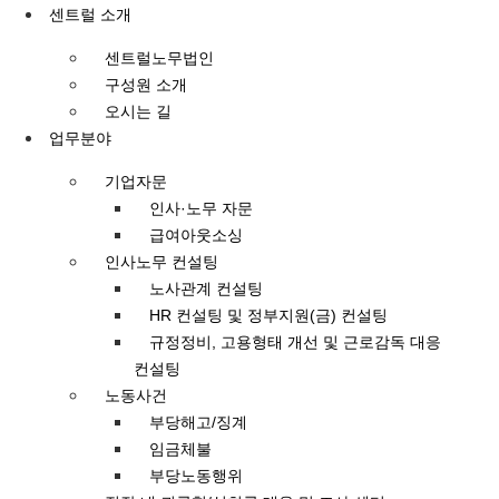
콘텐츠로
센트럴 소개
건너뛰기
센트럴노무법인
구성원 소개
오시는 길
업무분야
기업자문
인사·노무 자문
급여아웃소싱
인사노무 컨설팅
노사관계 컨설팅
HR 컨설팅 및 정부지원(금) 컨설팅
규정정비, 고용형태 개선 및 근로감독 대응
컨설팅
노동사건
부당해고/징계
임금체불
부당노동행위