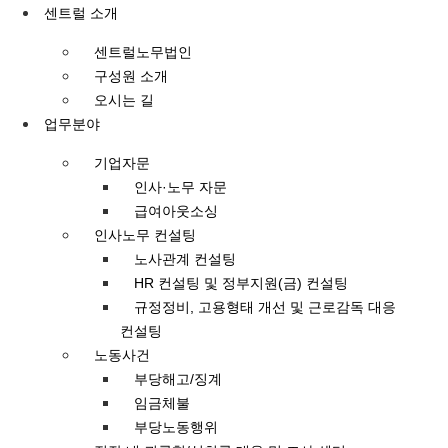
콘텐츠로
센트럴 소개
건너뛰기
센트럴노무법인
구성원 소개
오시는 길
업무분야
기업자문
인사·노무 자문
급여아웃소싱
인사노무 컨설팅
노사관계 컨설팅
HR 컨설팅 및 정부지원(금) 컨설팅
규정정비, 고용형태 개선 및 근로감독 대응
컨설팅
노동사건
부당해고/징계
임금체불
부당노동행위